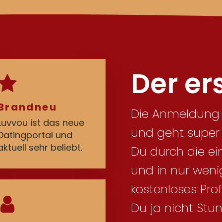
Der ers
Brandneu
Die Anmeldung a
Luvvou ist das neue
und geht super s
Datingportal und
aktuell sehr beliebt.
Du durch die ei
und in nur weni
kostenloses Profil
Du ja nicht Stu