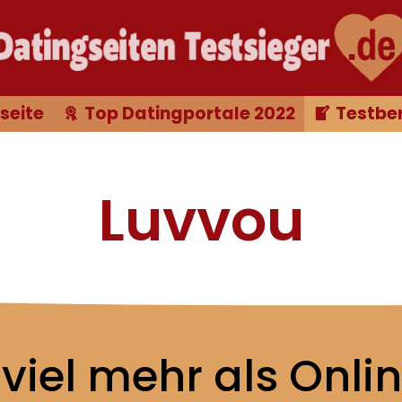
seite
Top Datingportale 2022
Testber
Luvvou
 viel mehr als Onli